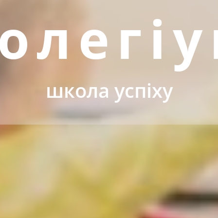
олегі
школа успіху