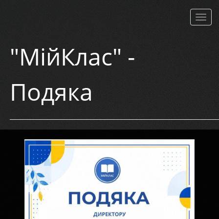
Навіг
"МійКлас" -
Подяка